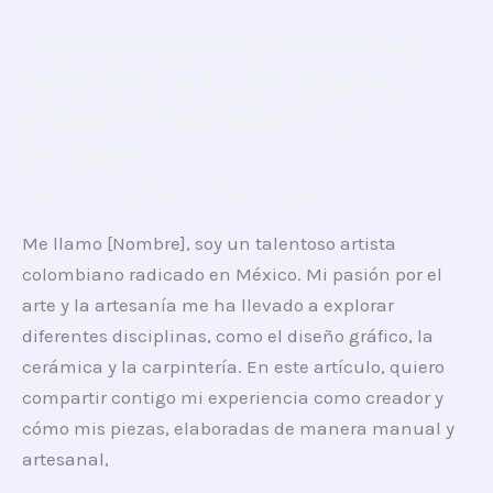
Diseñador gráfico, ceramista y
Diseñador
gráfico,
carpintero: la fusión de arte y
ceramista
artesanía inspirada en los
y
animales
carpintero:
Deja un comentario
/
Blog
/
dukao.co
la
fusión
Me llamo [Nombre], soy un talentoso artista
de
colombiano radicado en México. Mi pasión por el
arte
arte y la artesanía me ha llevado a explorar
y
diferentes disciplinas, como el diseño gráfico, la
artesanía
cerámica y la carpintería. En este artículo, quiero
inspirada
compartir contigo mi experiencia como creador y
en
cómo mis piezas, elaboradas de manera manual y
los
artesanal,
animales