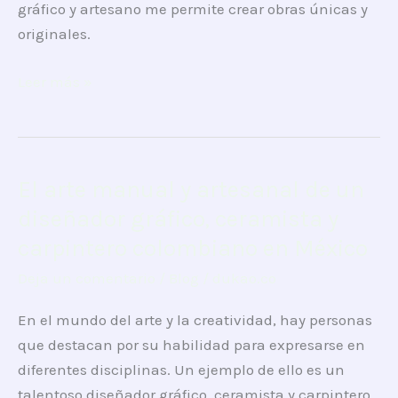
gráfico y artesano me permite crear obras únicas y
originales.
Leer más »
El arte manual y artesanal de un
El
arte
diseñador gráfico, ceramista y
manual
carpintero colombiano en México
y
Deja un comentario
/
Blog
/
dukao.co
artesanal
de
En el mundo del arte y la creatividad, hay personas
un
que destacan por su habilidad para expresarse en
diseñador
diferentes disciplinas. Un ejemplo de ello es un
gráfico,
talentoso diseñador gráfico, ceramista y carpintero