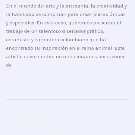
En el mundo del arte y la artesanía, la creatividad y
un
la habilidad se combinan para crear piezas únicas
diseñador
y especiales. En este caso, queremos presentar el
gráfico,
trabajo de un talentoso diseñador gráfico,
ceramista
ceramista y carpintero colombiano que ha
y
encontrado su inspiración en el reino animal. Este
carpintero
artista, cuyo nombre no mencionamos por razones
colombiano
de
radicado
en
Leer más »
México
Diseñador gráfico, ceramista y
Diseñador
gráfico,
carpintero: la pasión por crear
ceramista