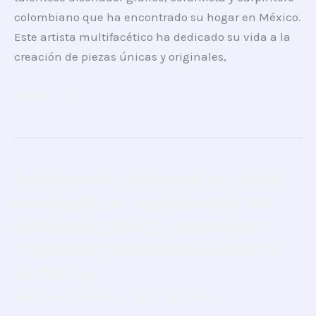
ceramista
colombiano que ha encontrado su hogar en México.
y
Este artista multifacético ha dedicado su vida a la
carpintero
creación de piezas únicas y originales,
colombiano
en
Leer más »
México
Elaboración artesanal de piezas
Elaboración
artesanal
inspiradas en animales por un
de
diseñador gráfico, ceramista y
piezas
carpintero colombiano radicado
inspiradas
en México
en
animales
Deja un comentario
/
Blog
/
dukao.co
por