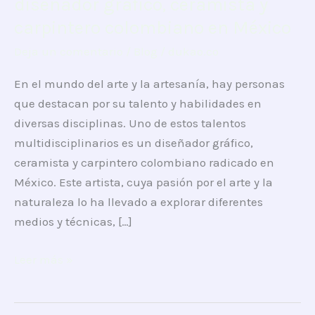
diseñador gráfico, ceramista y
la
carpintero colombiano en México
naturaleza:
Deja un comentario
/
Blog
/
dukao.co
el
talento
En el mundo del arte y la artesanía, hay personas
de
que destacan por su talento y habilidades en
un
diversas disciplinas. Uno de estos talentos
diseñador
multidisciplinarios es un diseñador gráfico,
gráfico,
ceramista y carpintero colombiano radicado en
ceramista
México. Este artista, cuya pasión por el arte y la
y
naturaleza lo ha llevado a explorar diferentes
carpintero
medios y técnicas, […]
colombiano
en
Leer más »
México