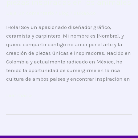
piezas inspiradas en los animales
y
Deja un comentario
/
Blog
/
dukao.co
carpintero:
la
¡Hola! Soy un apasionado diseñador gráfico,
pasión
ceramista y carpintero. Mi nombre es [Nombre], y
por
quiero compartir contigo mi amor por el arte y la
crear
creación de piezas únicas e inspiradoras. Nacido en
piezas
Colombia y actualmente radicado en México, he
inspiradas
tenido la oportunidad de sumergirme en la rica
en
cultura de ambos países y encontrar inspiración en
los
animales
Leer más »