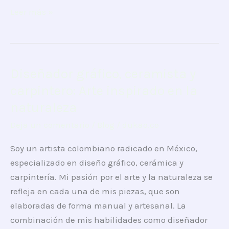
Leer más »
Diseñador gráfico, ceramista y
Diseñador
gráfico,
carpintero: Arte inspirado en la
ceramista
naturaleza
y
Deja un comentario
/
Blog
/
dukao.co
carpintero:
Arte
Soy un artista colombiano radicado en México,
inspirado
especializado en diseño gráfico, cerámica y
en
carpintería. Mi pasión por el arte y la naturaleza se
la
refleja en cada una de mis piezas, que son
naturaleza
elaboradas de forma manual y artesanal. La
combinación de mis habilidades como diseñador